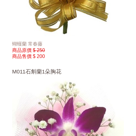
蝴蠂蘭 常春藤
商品原價
$ 250
商品售價
$ 200
M011石斛蘭1朵胸花