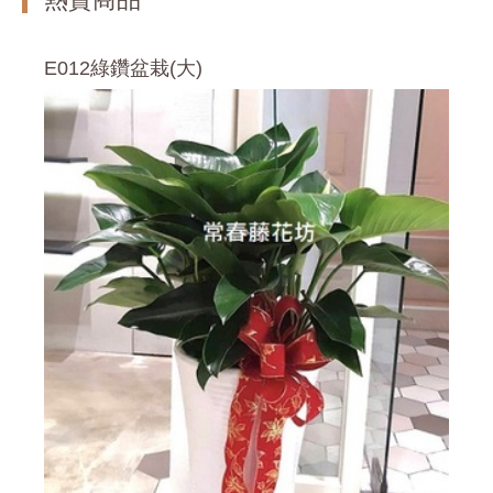
E012綠鑽盆栽(大)