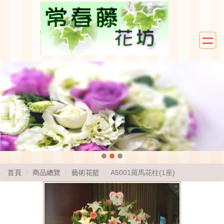
首頁
商品總覽
藝術花籃
A5001羅馬花柱(1座)