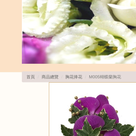
首頁
商品總覽
胸花捧花
M005蝴蝶蘭胸花